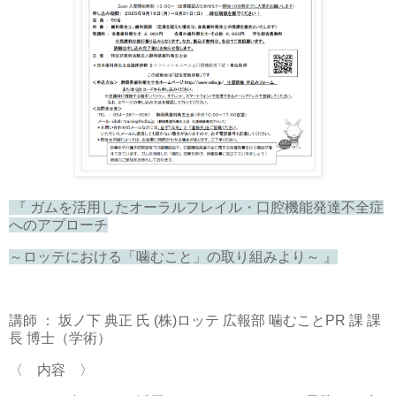
『 ガムを活用したオーラルフレイル・口腔機能発達不全症
へのアプローチ
～ロッテにおける「噛むこと」の取り組みより～ 』
講師 ： 坂ノ下 典正 氏 (株)ロッテ 広報部 噛むことPR 課 課
長 博士（学術）
〈 内容 〉