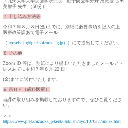
・九州大学大学院歯学研究院口腔予防医学分野 准教授 古田
美智子 先生 （50分）
７ 申し込み方法等
令和７年８月８日(金)までに、別紙に必要事項を記入の上、
医療政策課あて電子メール
（
iryoseisaku@pref.shizuoka.lg.jp
）
）にて提出してください。
８ その他
Zooｍ ID 等は、別紙により提出いただきましたメールアド
レスあてに令和７年８月 22 日
(金)までに送付いたします。
９ 県ＨＰ（歯科医療）
当課の取り組みを掲載しておりますので、ぜひご覧くださ
い。
＞＞
https://www.pref.shizuoka.jp/kenkofukushi/iryo/1070377/index.html