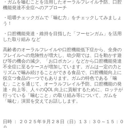
・ガムを嚙むことを活用したオーラルフレイル予防、口腔
機能発達不全症へのアプローチ
・咀嚼チェックガムで「噛む力」をチェックしてみましょ
う！
・口腔機能発達・維持を目指した「フーセンガム」を活用
した取り組み など
高齢者のオーラルフレイルや口腔機能低下症から、全身の
フレイルへの危険性が増大し、幼少期では、口を動かす遊
び等の機会の減少、「お口ポカン」などから口腔機能発達
不全症に至るケースが増加しています。ガムは一定の力と
リズムで噛み続けることができる食品で、口腔機能向上に
役立つ食品の一つでもあります。ガムの特色である「噛
む」ことを通じて、オーラルフレイル予防、口腔機能の発
達・向上等、人々のQOL 向上に貢献するために、ロッテが
行っている「噛むこと」の取り組み等について、ガムを
「噛む」演習を交えてお話しします。
日時 ： ２０２５年９月２８日（日）１３：３０～１５：０
０