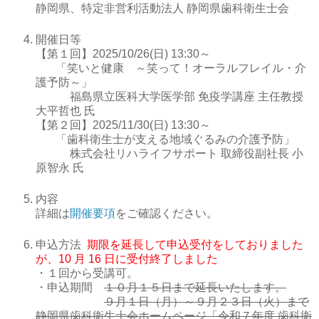
静岡県、特定非営利活動法人 静岡県歯科衛生士会
開催日等
【第１回】2025/10/26(日) 13:30～
「笑いと健康 ～笑って！オーラルフレイル・介
護予防～」
福島県立医科大学医学部 免疫学講座 主任教授
大平哲也 氏
【第２回】2025/11/30(日) 13:30～
「歯科衛生士が支える地域ぐるみの介護予防」
株式会社リハライフサポート 取締役副社長 小
原智永 氏
内容
詳細は
開催要項
をご確認ください。
申込方法
期限を延長して申込受付をしておりました
が、10 月 16 日に受付終了しました
・１回から受講可。
・申込期間
１０月１５日まで延長いたします。
９月１日（月）～９月２３日（火）まで
静岡県歯科衛生士会ホームページ「令和７年度 歯科衛