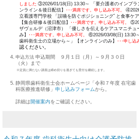
しました
③2026/01/18(日) 13:30～ 「要介護者の
ンライン＆後日配信】
･･･満席です。申し込み不可。
④2026
立看護専門学校 「誤嚥を防ぐポジショニングﾞと食事ケア
【集合研修＆後日配信】
･･･満席です。申し込み不可。
⑤20
ザヴェルデ（沼津市）
「優しさを伝えるケアユマニチュー
み】
･･･満席です。申し込み不可。
⑥2026/03/08(日) 13:30
歯科衛生士の立場から～」【オンラインのみ】
･･･申し込
認ください。
申込期間 ９月１日（月）～９月３０日
申込方法
（火）まで
※定員に満たない講座は締め切りを過ぎても受付を継続します。
静岡県歯科衛生士会ホームページ「令和７年度 在宅歯
科医療推進研修」
申し込みフォーム
から。
詳細は
開催案内
をご確認ください。