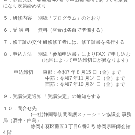
になり次第締め切り
５．研修内容 別紙「プログラム」のとおり
６．受 講 料 無料（昼食は各自で準備する）
７．修了証の交付 研修修了者には、修了証書を発行する
８．申込方法 別添「参加申込書」によりFAX で申し込む
（地区によって申込締切日が異なります）
申込締切 東部：令和7 年 8 月15 日（金）まで
中部：令和7 年11 月14 日（金）まで
西部：令和7 年10 月24 日（金）まで
９．受講決定通知 「受講決定」の通知をする
１０．問合せ先
(一社)静岡県訪問看護ステーション協議会 事務
局（酒井・白鳥）
静岡市葵区鷹匠3 丁目6 番3 号 静岡県医師会館
4 階