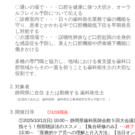
〇通いの場で・・・口腔を健康に保つ大切さ、オーラ
ルフレイル予防について伝える
〇診療室内で・・・日々の歯科衛生業務で歯の機能を
守り、患者とかかわる中で口腔機能低下症を早期発見
し対処する
〇介護現場で・・・誤嚥性肺炎など口腔起因の全身的
な感染症を予防し、衰えた口腔機能や摂食嚥下機能に
働きかける
多種の専門職と協力し、地域における食支援を歯科口
腔領域からその一翼を担うことも歯科衛生士の大切な
役割です。
対象者
静岡県に在住 または勤務する 歯科衛生士
（定員内であれば、歯科医師、歯科衛生士養成校学生等も可能です。）
開催日等
◎1
/16
現在
①2025/10/12(日) 10:00～ 静岡県歯科医師会館５回
指そう！頸部聴診法のススメ 」【集合研修のみ】
･･･終
13:30～ 「医療的ケア児への理解と介入方法」【当日オ