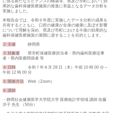
に係る新たなエビデンスの構築等、県及び市町において効
果的な歯科保健医療施策の推進に有益となるデータ分析を
実施しました。
本報告会では、令和６年度に実施したデータ分析の成果を
共有するとともに、口腔の健康が全身の健康に及ぼす影響
について理解を深め、県及び市町における今後の効果的な
歯科保健医療施策の展開に資することを目的とします。
２ 主催
静岡県
３ 対象者
県市町保健医療担当者・県内歯科医療従事
者・県内医療関係者 等
４ 日時
令和７年８月 28 日（木）午前 10 時 00 分～
午前 12 時 00 分
５ 開催方法
Web（Zoom）
６ 講師
・静岡社会健康医学大学院大学 医療統計学領域 講師 佐藤
洋子 先生 （50分）