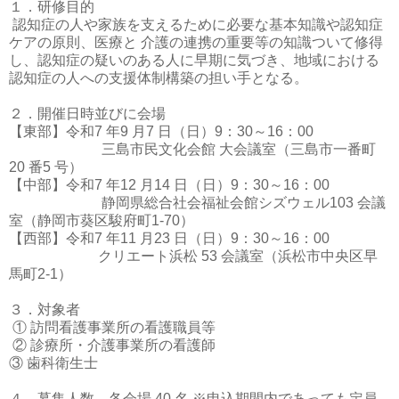
１．研修目的
認知症の人や家族を支えるために必要な基本知識や認知症
ケアの原則、医療と 介護の連携の重要等の知識ついて修得
し、認知症の疑いのある人に早期に気づき、地域における
認知症の人への支援体制構築の担い手となる。
２．開催日時並びに会場
【東部】令和7 年9 月7 日（日）9：30～16：00
三島市民文化会館 大会議室（三島市一番町
20 番5 号）
【中部】令和7 年12 月14 日（日）9：30～16：00
静岡県総合社会福祉会館シズウェル103 会議
室（静岡市葵区駿府町1-70）
【西部】令和7 年11 月23 日（日）9：30～16：00
クリエート浜松 53 会議室（浜松市中央区早
馬町2-1）
３．対象者
① 訪問看護事業所の看護職員等
② 診療所・介護事業所の看護師
③ 歯科衛生士
４．募集人数 各会場 40 名 ※申込期間内であっても定員