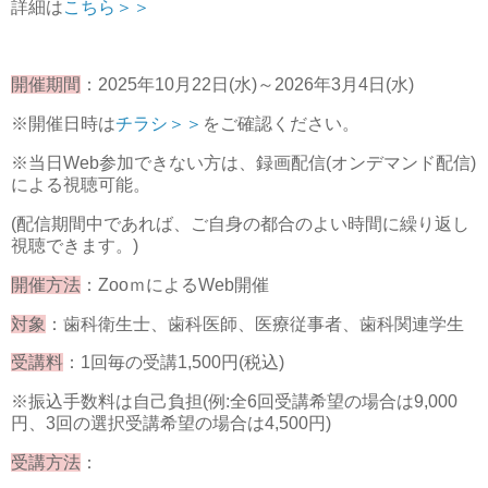
詳細は
こちら＞＞
開催期間
：2025年10月22日(水)～2026年3月4日(水)
※開催日時は
チラシ＞＞
をご確認ください。
※当日Web参加できない方は、録画配信(オンデマンド配信)
による視聴可能。
(配信期間中であれば、ご自身の都合のよい時間に繰り返し
視聴できます。)
開催方法
：ZooｍによるWeb開催
対象
：歯科衛生士、歯科医師、医療従事者、歯科関連学生
受講料
：1回毎の受講1,500円(税込)
※振込手数料は自己負担(例:全6回受講希望の場合は9,000
円、3回の選択受講希望の場合は4,500円)
受講方法
：