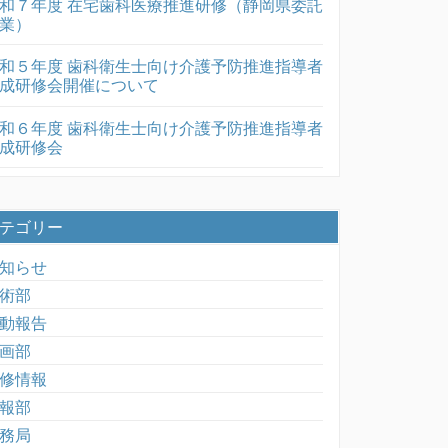
和７年度 在宅歯科医療推進研修（静岡県委託
業）
和５年度 歯科衛生士向け介護予防推進指導者
成研修会開催について
和６年度 歯科衛生士向け介護予防推進指導者
成研修会
テゴリー
知らせ
術部
動報告
画部
修情報
報部
務局