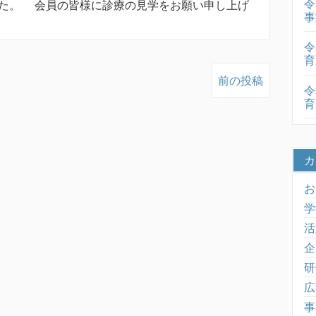
令
た。 会員の皆様に診療の見学をお願い申し上げ
事
令
育
前の投稿
令
育
カ
お
学
活
企
研
広
事