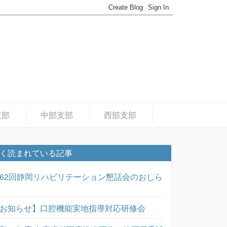
支部
中部支部
西部支部
く読まれている記事
62回静岡リハビリテーション懇話会のおしら
お知らせ】口腔機能実地指導対応研修会