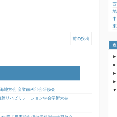
西
地
中
東
前の投稿
過
東海地方会 産業歯科部会研修会
口腔リハビリテーション学会学術大会
26年度「災害歯科保健歯科衛生士研修会」