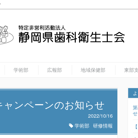
学術部
広報部
地域保健部
東部
よ
験キャンペーンのお知らせ
第
せ
2022/10/16
学術部
研修情報
【