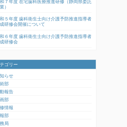
和７年度 在宅歯科医療推進研修（静岡県委託
業）
和５年度 歯科衛生士向け介護予防推進指導者
成研修会開催について
和６年度 歯科衛生士向け介護予防推進指導者
成研修会
テゴリー
知らせ
術部
動報告
画部
修情報
報部
務局