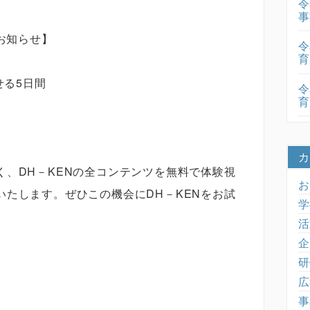
令
事
お知らせ】
令
育
せる5日間
令
育
カ
、DH－KENの全コンテンツを無料で体験視
お
たします。ぜひこの機会にDH－KENをお試
学
活
企
研
広
事