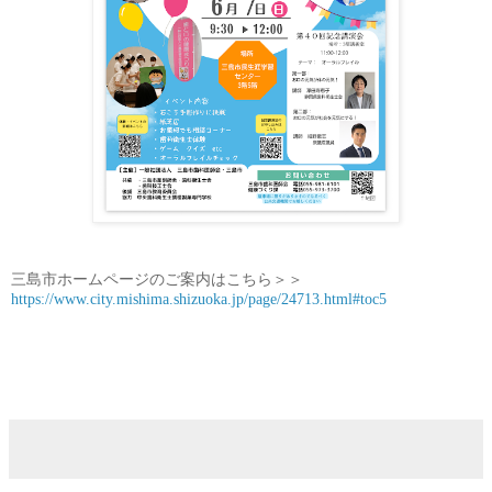
三島市ホームページのご案内はこちら＞＞
https://www.city.mishima.shizuoka.jp/page/24713.html#toc5