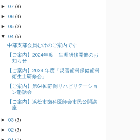
07
(8)
►
06
(4)
►
05
(2)
►
04
(5)
▼
中部支部会員むけのご案内です
【ご案内】2024年度 生涯研修開催のお
知らせ
【ご案内】2024 年度「災害歯科保健歯科
衛生士研修会」
【ご案内】第64回静岡リハビリテーショ
ン懇話会
【ご案内】浜松市歯科医師会市民公開講
座
03
(3)
►
02
(3)
►
01
(1)
►