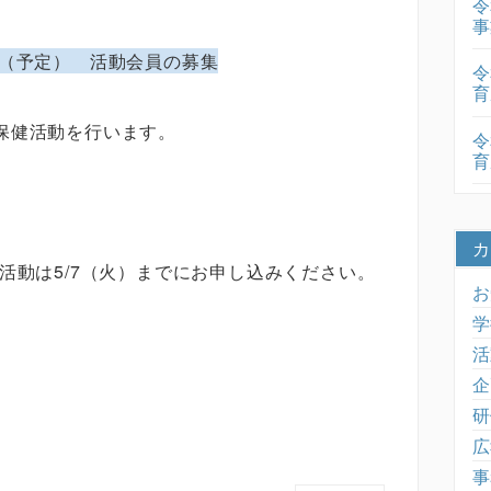
令
事
（予定） 活動会員の募集
令
育
保健活動を行います。
令
育
カ
活動は5/7（火）までにお申し込みください。
お
学
活
企
研
広
事