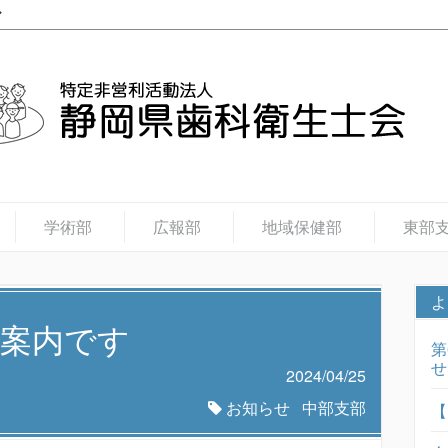
学術部
広報部
地域保健部
東部
よ
案内です
第
せ
2024/04/25
お知らせ
中部支部
【