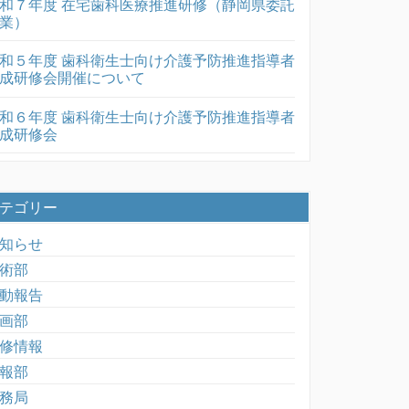
和７年度 在宅歯科医療推進研修（静岡県委託
業）
和５年度 歯科衛生士向け介護予防推進指導者
成研修会開催について
和６年度 歯科衛生士向け介護予防推進指導者
成研修会
テゴリー
知らせ
術部
動報告
画部
修情報
報部
務局