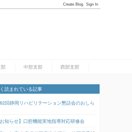
支部
中部支部
西部支部
く読まれている記事
62回静岡リハビリテーション懇話会のおしら
お知らせ】口腔機能実地指導対応研修会