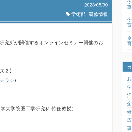
令
2023/05/30
事
学術部
研修情報
令
育
令
研究所が開催するオンラインセミナー開催のお
育
カ
ーズ２】
お
チラシ
)
学
活
企
大学大学院医工学研究科 特任教授）
研
広
事