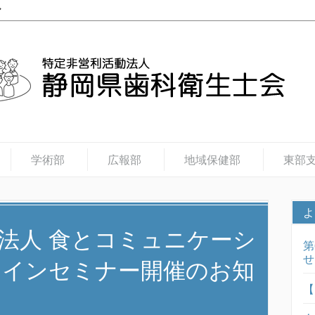
学術部
広報部
地域保健部
東部
よ
法人 食とコミュニケーシ
第
せ
ラインセミナー開催のお知
【