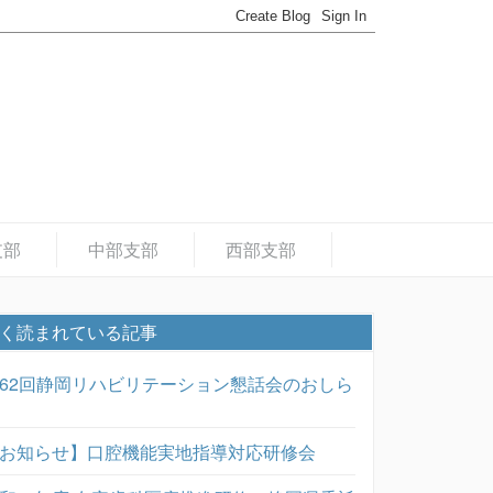
支部
中部支部
西部支部
く読まれている記事
62回静岡リハビリテーション懇話会のおしら
お知らせ】口腔機能実地指導対応研修会