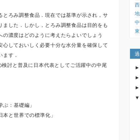
西
地
るとろみ調整食品．現在では基準が示され，サ
中
りました．しかし，とろみ調整食品は目的をも
東
への濃度はどのように考えたらよいでしょう
安心しておいしく必要十分な水分量を確保して
過
います．
Iの検討と普及に日本代表としてご活躍中の中尾
て学ぶ：基礎編」
：日本と世界での標準化」