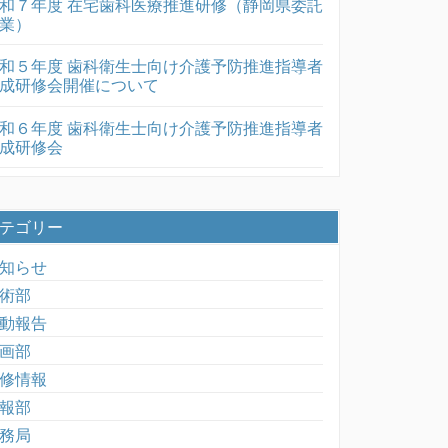
和７年度 在宅歯科医療推進研修（静岡県委託
業）
和５年度 歯科衛生士向け介護予防推進指導者
成研修会開催について
和６年度 歯科衛生士向け介護予防推進指導者
成研修会
テゴリー
知らせ
術部
動報告
画部
修情報
報部
務局