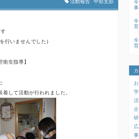
活動報告
中部支部
令
事
令
育
ます
令
を行いませんでした)
育
腔衛生指導】
カ
お
た
学
装着して活動が行われました。
活
企
研
広
事