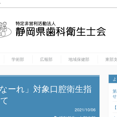
学術部
広報部
地域保健部
東部
よ
なーれ」対象口腔衛生指
第
せ
いて
【
2021/10/06