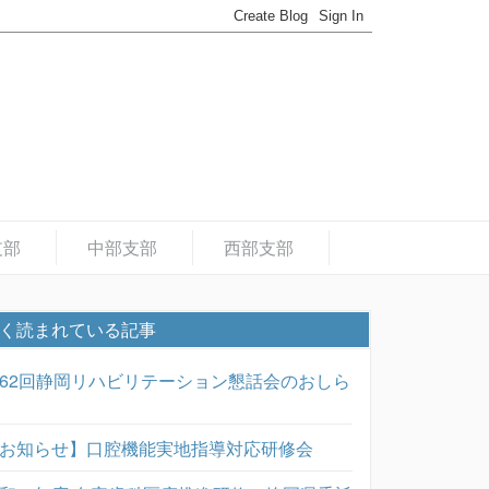
支部
中部支部
西部支部
く読まれている記事
62回静岡リハビリテーション懇話会のおしら
お知らせ】口腔機能実地指導対応研修会