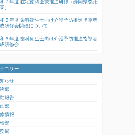
和７年度 在宅歯科医療推進研修（静岡県委託
業）
和５年度 歯科衛生士向け介護予防推進指導者
成研修会開催について
和６年度 歯科衛生士向け介護予防推進指導者
成研修会
テゴリー
知らせ
術部
動報告
画部
修情報
報部
務局