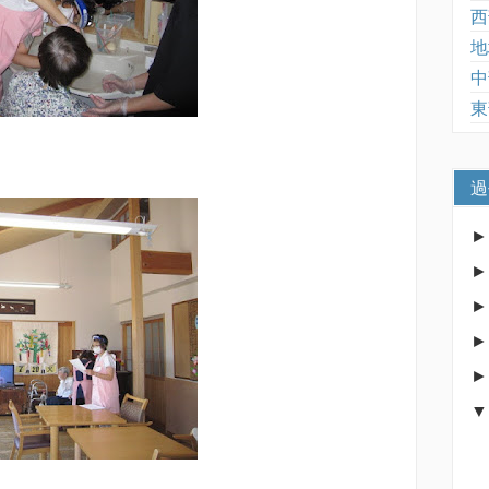
西
地
中
東
過